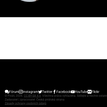
Fórum
Instagram
Twitter
Facebook
YouTube
Flickr
©
Piráti, 2026.
CC-BY-SA 4.0
. Všechna práva vyhlazena. Sdílejte a nechte ostatn
Zadavatel | zpracovatel: Česká pirátská strana
Zásady ochrany osobních údajů