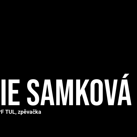
ie Samková
PF TUL, zpěvačka